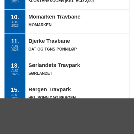
KLOSTERSKOGEN (KAT. BCD 2,00)
2026
10.
Momarken Travbane
AUG
MOMARKEN
2026
11.
Bjerke Travbane
AUG
OAT OG TGNS PONNILØP
2026
13.
Sørlandets Travpark
AUG
SØRLANDET
2026
15.
Bergen Travpark
AUG
HEL PONNIDAG BERGEN
2026
Se hele terminlisten →