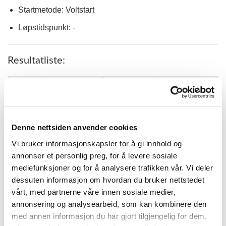
Startmetode: Voltstart
Løpstidspunkt: -
Resultatliste:
PLASS
PONNI
KM.TID.
KUSK
1
DECO C.C. (S)*
1.53,6
HENRIK KIHLE
ALLGUNNENS
2
1.48,5
OLINE HØVIK
ALEX (S)*
Denne nettsiden anvender cookies
BJÖRKSTA
MAREN
Vi bruker informasjonskapsler for å gi innhold og
3
1.53,7 G
EDDIE (S)
KNUTSEN
annonser et personlig preg, for å levere sosiale
mediefunksjoner og for å analysere trafikken vår. Vi deler
ANDREAS
4
MAZETTI*
1.55,1 G
WASSBERG
dessuten informasjon om hvordan du bruker nettstedet
vårt, med partnerne våre innen sosiale medier,
KROKSTAD
5
1.56,7 G
KRISTIN AALAND
MAJA*
annonsering og analysearbeid, som kan kombinere den
med annen informasjon du har gjort tilgjengelig for dem,
ANETTE
VIKAS ROSS
6
1.47,0 G
ANDERSGÅRD