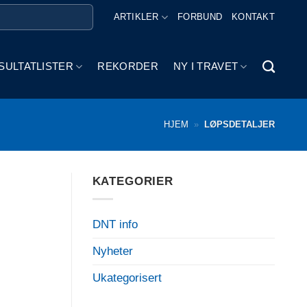
ARTIKLER
FORBUND
KONTAKT
SULTATLISTER
REKORDER
NY I TRAVET
HJEM
»
LØPSDETALJER
KATEGORIER
DNT info
Nyheter
Ukategorisert