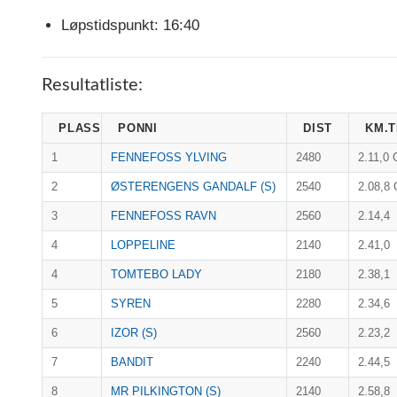
Løpstidspunkt: 16:40
Resultatliste:
PLASS
PONNI
DIST
KM.T
1
FENNEFOSS YLVING
2480
2.11,0 
2
ØSTERENGENS GANDALF (S)
2540
2.08,8 
3
FENNEFOSS RAVN
2560
2.14,4
4
LOPPELINE
2140
2.41,0
4
TOMTEBO LADY
2180
2.38,1
5
SYREN
2280
2.34,6
6
IZOR (S)
2560
2.23,2
7
BANDIT
2240
2.44,5
8
MR PILKINGTON (S)
2140
2.58,8