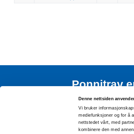
Ponnitrav e
rekruttere
Denne nettsiden anvende
Vi bruker informasjonskapsl
mediefunksjoner og for å a
nettstedet vårt, med part
kombinere den med annen in