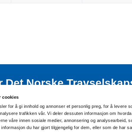
r Det Norske Travselskap
nde virksomhet blant bar
r cookies
er for å gi innhold og annonser et personlig preg, for å levere s
nalysere trafikken vår. Vi deler dessuten informasjon om hvorda
nerne våre innen sosiale medier, annonsering og analysearbeid, 
formasjon du har gjort tilgjengelig for dem, eller som de har sa