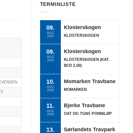
TERMINLISTE
09.
Klosterskogen
AUG
KLOSTERSKOGEN
2026
09.
Klosterskogen
AUG
KLOSTERSKOGEN (KAT.
2026
BCD 2,00)
10.
Momarken Travbane
 EVENSEN
AUG
MOMARKEN
2026
ET
11.
Bjerke Travbane
AUG
OAT OG TGNS PONNILØP
2026
13.
Sørlandets Travpark