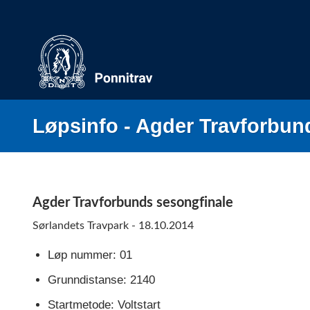
Skip
to
content
Løpsinfo - Agder Travforbun
Agder Travforbunds sesongfinale
Sørlandets Travpark - 18.10.2014
Løp nummer: 01
Grunndistanse: 2140
Startmetode: Voltstart