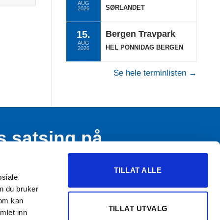
AUG
SØRLANDET
2026
15.
Bergen Travpark
AUG
HEL PONNIDAG BERGEN
2026
Se hele terminlisten →
s satsing på
n og ungdom
TILLAT ALLE
osiale
n du bruker
som kan
TILLAT UTVALG
mlet inn