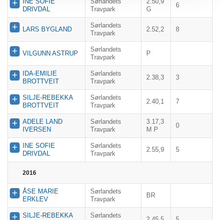
INE SOFIE
Sørlandets
2.50,9
6
DRIVDAL
Travpark
G
Sørlandets
LARS BYGLAND
2.52,2
8
Travpark
Sørlandets
VILGUNN ASTRUP
P
Travpark
IDA-EMILIE
Sørlandets
2.38,3
3
BROTTVEIT
Travpark
SILJE-REBEKKA
Sørlandets
2.40,1
7
BROTTVEIT
Travpark
ADELE LAND
Sørlandets
3.17,3
0
IVERSEN
Travpark
M P
INE SOFIE
Sørlandets
2.55,9
5
DRIVDAL
Travpark
2016
ÅSE MARIE
Sørlandets
BR
ERKLEV
Travpark
SILJE-REBEKKA
Sørlandets
2.45,5
5