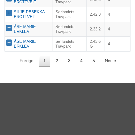
BROTTVEIT
Travpark
SILJE-REBEKKA
Sørlandets
2.42,3
4
BROTTVEIT
Travpark
ÅSE MARIE
Sørlandets
2.33,2
4
ERKLEV
Travpark
ÅSE MARIE
Sørlandets
2.43,6
4
ERKLEV
Travpark
G
Forrige
1
2
3
4
5
Neste
KATEGORIER
DNT info
Nyheter
Ukategorisert