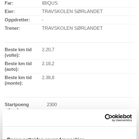
Far:
IBIQUS
Eier:
TRAVSKOLEN SØRLANDET
Oppdretter:
-
Trener:
TRAVSKOLEN SØRLANDET
Beste km tid
2.20,7
(volte):
Beste km tid
2.18,2
(auto):
Beste km tid
2.38,8
(monte):
Startpoeng
2300
utland:
Antall starter:
103
Vaksinasjonsdato:
09.01.2018
Ansvarlig
Jeanett M.Dagsvold