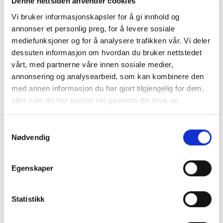
Denne nettsiden anvender cookies
foresatt:
Vi bruker informasjonskapsler for å gi innhold og
annonser et personlig preg, for å levere sosiale
mediefunksjoner og for å analysere trafikken vår. Vi deler
Resultater:
dessuten informasjon om hvordan du bruker nettstedet
vårt, med partnerne våre innen sosiale medier,
KUSK NAVN
BANENAVN
TID
PLASS
annonsering og analysearbeid, som kan kombinere den
med annen informasjon du har gjort tilgjengelig for dem,
2018
eller som de har samlet inn gjennom din bruk av
JULIE
Sørlandets
tjenestene deres.
3.05,0
8
VESTERLUND
Travpark
Samtykkevalg
Sørlandets
MARIUS STORM
2.59,5
8
Nødvendig
Travpark
Sørlandets
VILGUNN ASTRUP
3.28,6
7
Travpark
Egenskaper
ADELE LAND
Sørlandets
3.00,3
5
IVERSEN
Travpark
Statistikk
INE SOFIE
Sørlandets
3.06,8
6
DRIVDAL
Travpark