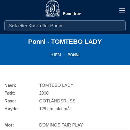
Skip
to
content
Ponni - TOMTEBO LADY
HJEM
»
PONNI
Navn:
TOMTEBO LADY
Født:
2000
Rase:
GOTLANDSRUSS
Høyde:
129 cm, sluttmålt
Mor:
DOMINOS FAIR PLAY