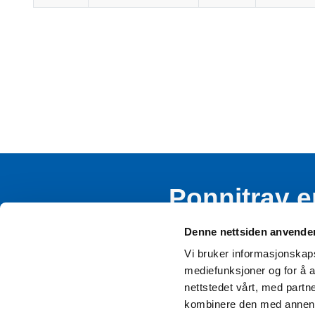
Ponnitrav e
rekruttere
Denne nettsiden anvende
Vi bruker informasjonskapsl
mediefunksjoner og for å a
nettstedet vårt, med part
kombinere den med annen in