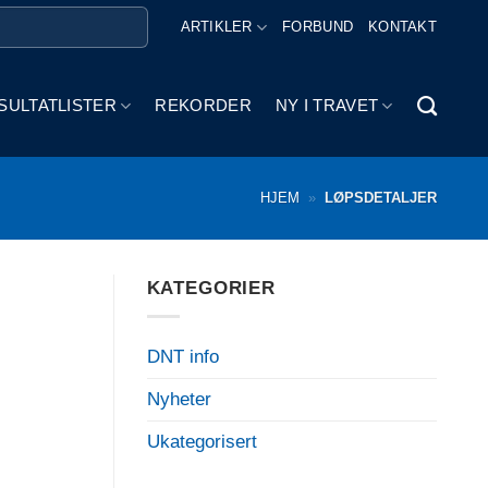
ARTIKLER
FORBUND
KONTAKT
SULTATLISTER
REKORDER
NY I TRAVET
HJEM
»
LØPSDETALJER
KATEGORIER
DNT info
Nyheter
Ukategorisert