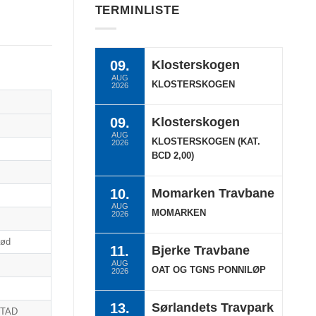
TERMINLISTE
09.
Klosterskogen
AUG
KLOSTERSKOGEN
2026
09.
Klosterskogen
AUG
KLOSTERSKOGEN (KAT.
2026
BCD 2,00)
10.
Momarken Travbane
AUG
MOMARKEN
2026
rød
11.
Bjerke Travbane
AUG
OAT OG TGNS PONNILØP
2026
13.
Sørlandets Travpark
STAD