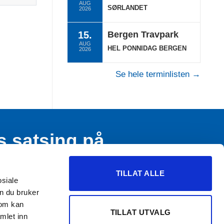
AUG
SØRLANDET
2026
15.
Bergen Travpark
AUG
HEL PONNIDAG BERGEN
2026
Se hele terminlisten →
s satsing på
n og ungdom
TILLAT ALLE
osiale
n du bruker
som kan
TILLAT UTVALG
mlet inn