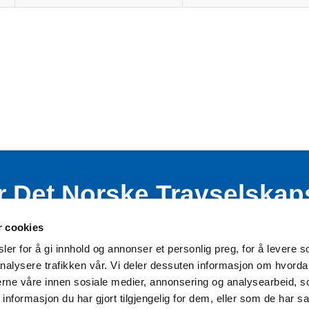
r Det Norske Travselskap
nde virksomhet blant bar
r cookies
er for å gi innhold og annonser et personlig preg, for å levere s
nalysere trafikken vår. Vi deler dessuten informasjon om hvorda
nerne våre innen sosiale medier, annonsering og analysearbeid, 
formasjon du har gjort tilgjengelig for dem, eller som de har sa