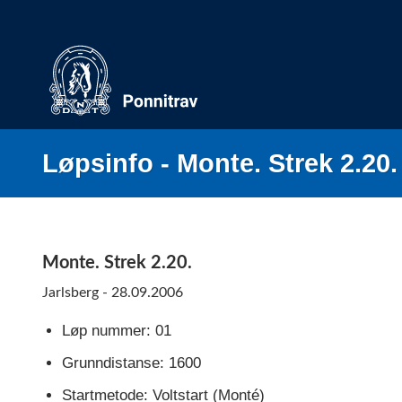
Skip
to
content
Løpsinfo - Monte. Strek 2.20.
Monte. Strek 2.20.
Jarlsberg - 28.09.2006
Løp nummer: 01
Grunndistanse: 1600
Startmetode: Voltstart (Monté)