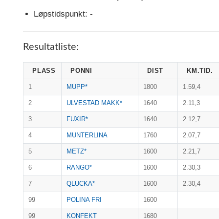
Løpstidspunkt: -
Resultatliste:
PLASS
PONNI
DIST
KM.TID.
1
MUPP*
1800
1.59,4
2
ULVESTAD MAKK*
1640
2.11,3
3
FUXIR*
1640
2.12,7
4
MUNTERLINA
1760
2.07,7
5
METZ*
1600
2.21,7
6
RANGO*
1600
2.30,3
7
QLUCKA*
1600
2.30,4
99
POLINA FRI
1600
99
KONFEKT
1680