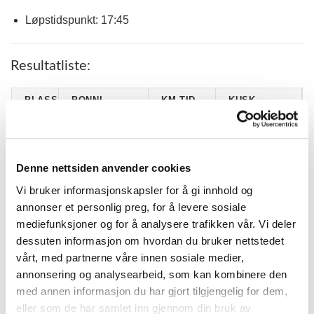
Løpstidspunkt: 17:45
Resultatliste:
PLASS
PONNI
KM.TID.
KUSK
MAREN LIE
1
CALVIN (S)
2.00,4
KARLSEN
IDA ANGELINA
2
ORRIN (S)
2.00,7 G
Denne nettsiden anvender cookies
FJELLSTAD
Vi bruker informasjonskapsler for å gi innhold og
STINE
3
MARLANDO*
2.11,2
ARNELØF
annonser et personlig preg, for å levere sosiale
mediefunksjoner og for å analysere trafikken vår. Vi deler
LJUNGENS
HEDVIG
4
2.07,5 G
COMET (S)
GARSEG
dessuten informasjon om hvordan du bruker nettstedet
vårt, med partnerne våre innen sosiale medier,
LEA
5
RED BULL BB
2.14,1 G
HØISÆTHER
annonsering og analysearbeid, som kan kombinere den
med annen informasjon du har gjort tilgjengelig for dem,
EMBLA
6
ALICE SKOTT (S)
2.09,8 G
WEBERG
eller som de har samlet inn gjennom din bruk av