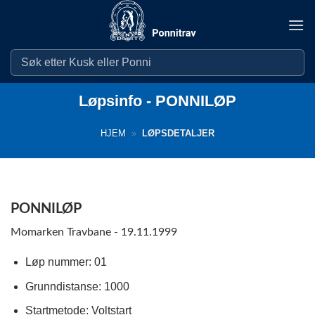
Skip
to
content
Løpsinfo - PONNILØP
HJEM
»
LØPSDETALJER
PONNILØP
Momarken Travbane - 19.11.1999
Løp nummer: 01
Grunndistanse: 1000
Startmetode: Voltstart