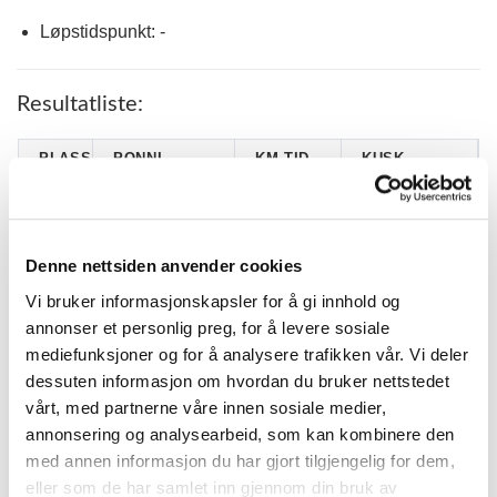
Løpstidspunkt: -
Resultatliste:
PLASS
PONNI
KM.TID.
KUSK
NORDVANGS
1
3.09,4
Åshild Gravdal
EVEN*
2
VAMILLA
2.44,2
Gøran Antonsen
Denne nettsiden anvender cookies
Anja Karine
3
HOGDES EMMA
2.57,6
Vi bruker informasjonskapsler for å gi innhold og
Tonset
annonser et personlig preg, for å levere sosiale
4
NIKLAS
3.06,7
Camilla Hansen
mediefunksjoner og for å analysere trafikken vår. Vi deler
5
KAPITOL
2.49,7
Erik Hjermundrud
dessuten informasjon om hvordan du bruker nettstedet
vårt, med partnerne våre innen sosiale medier,
6
PATRIK
3.09,4
Ragnhild Wahl
annonsering og analysearbeid, som kan kombinere den
7
LINDA'S CANDY
3.13,8
Veronika Toverud
med annen informasjon du har gjort tilgjengelig for dem,
FURUNÆS
Anne Marthe
eller som de har samlet inn gjennom din bruk av
8
3.26,8