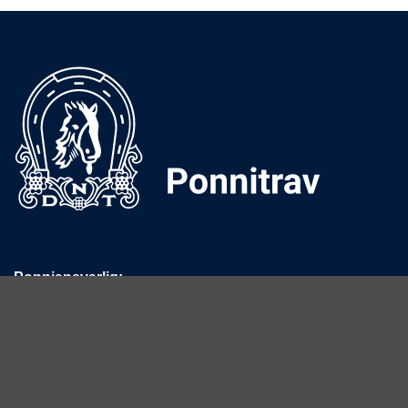
Ponniansvarlig:
Tove Onshuus
E-post:
tove.onshuus@travsport.no
Mobil:
992 36 979