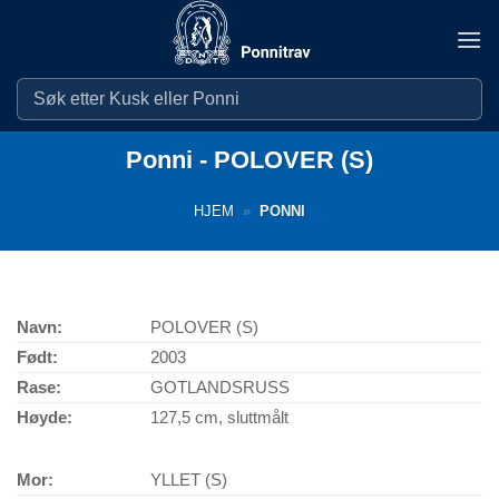
Skip
to
content
Ponni - POLOVER (S)
HJEM
»
PONNI
Navn:
POLOVER (S)
Født:
2003
Rase:
GOTLANDSRUSS
Høyde:
127,5 cm, sluttmålt
Mor:
YLLET (S)