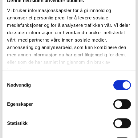
Denne nettsiden anvender cookies
foresatt:
Vi bruker informasjonskapsler for å gi innhold og
annonser et personlig preg, for å levere sosiale
mediefunksjoner og for å analysere trafikken vår. Vi deler
Resultater:
dessuten informasjon om hvordan du bruker nettstedet
vårt, med partnerne våre innen sosiale medier,
KUSK NAVN
BANENAVN
TID
PLASS
annonsering og analysearbeid, som kan kombinere den
med annen informasjon du har gjort tilgjengelig for dem,
2021
eller som de har samlet inn gjennom din bruk av
MALI SIMONSEN
Leangen
STR
tjenestene deres.
Bjerke
Samtykkevalg
MALI SIMONSEN
STR
Travbane
Nødvendig
2.05,6
MALI SIMONSEN
Leangen
5
G
Egenskaper
MALI SIMONSEN
Leangen
STR
2.01,7
MALI SIMONSEN
Biri Travbane
2
G
Statistikk
MALI SIMONSEN
Leangen
2.02,1
5