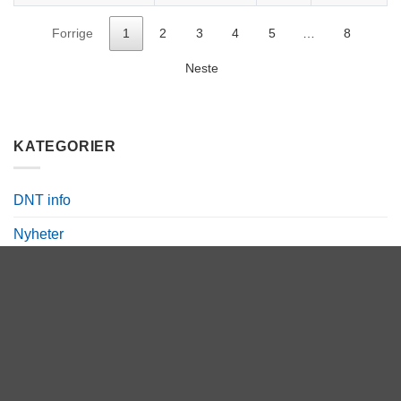
Forrige
1
2
3
4
5
…
8
Neste
KATEGORIER
DNT info
Nyheter
Ukategorisert
TERMINLISTE
08.
Bergen Travpark
AUG