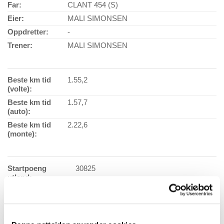
Far:
CLANT 454 (S)
Eier:
MALI SIMONSEN
Oppdretter:
-
Trener:
MALI SIMONSEN
Beste km tid
1.55,2
(volte):
Beste km tid
1.57,7
(auto):
Beste km tid
2.22,6
(monte):
Startpoeng
30825
utland:
Antall starter:
177
Vaksinasjonsdato:
25.10.2021
Ansvarlig
Målfrid Synnøve Dalu