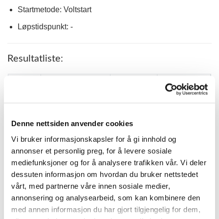
Startmetode: Voltstart
Løpstidspunkt: -
Resultatliste:
PLASS
PONNI
KM.TID.
KUSK
MIKA
1
GRYTAS JASMIN*
3.18,5
ALEXANDER
LEIRVIK
Denne nettsiden anvender cookies
GÅRDER`S
MAREN
2
2.45,1
CLOUDBERRY*
GRENNE
Vi bruker informasjonskapsler for å gi innhold og
annonser et personlig preg, for å levere sosiale
EMMEROS FABIAN
NORA WIBE
3
3.07,8
(S)
RUGLAND
mediefunksjoner og for å analysere trafikken vår. Vi deler
dessuten informasjon om hvordan du bruker nettstedet
THEA MARIE
4
WISLØFF PETTER*
3.23,2 G
vårt, med partnerne våre innen sosiale medier,
P. STRANDEN
annonsering og analysearbeid, som kan kombinere den
GRYTAS
5
3.27,4
SIRIL RISETH
med annen informasjon du har gjort tilgjengelig for dem,
LEOPOLD*