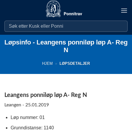
Skip
to
content
Løpsinfo - Leangens ponniløp løp A- Reg
N
HJEM
»
LØPSDETALJER
Leangens ponniløp løp A- Reg N
Leangen - 25.01.2019
Løp nummer: 01
Grunndistanse: 1140