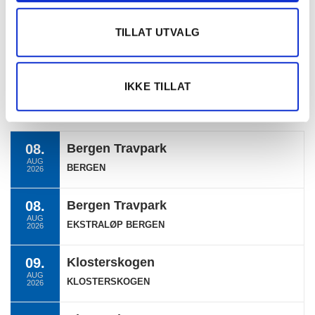
DNT info
Nyheter
TILLAT UTVALG
Ukategorisert
IKKE TILLAT
TERMINLISTE
08.
Bergen Travpark
AUG
BERGEN
2026
08.
Bergen Travpark
AUG
EKSTRALØP BERGEN
2026
09.
Klosterskogen
AUG
KLOSTERSKOGEN
2026