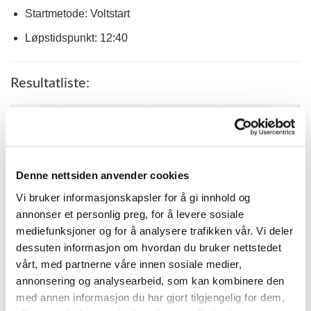
Startmetode: Voltstart
Løpstidspunkt: 12:40
Resultatliste:
PLASS
PONNI
KM.TID.
KUSK
ELI MELBY
1
THEOBALL*
3.25,0
EITHUN
GÅRDER`S
Denne nettsiden anvender cookies
2
3.29,4
ESKIL GRENNE
BELLBERRY*
Vi bruker informasjonskapsler for å gi innhold og
MIKA
annonser et personlig preg, for å levere sosiale
3
GRYTAS JASMIN
3.15,9 G
ALEXANDER
LEIRVIK
mediefunksjoner og for å analysere trafikken vår. Vi deler
dessuten informasjon om hvordan du bruker nettstedet
INGRID
4
BARONESS
3.25,0
vårt, med partnerne våre innen sosiale medier,
MOGSTAD
annonsering og analysearbeid, som kan kombinere den
GRACE FRA
KASPER
5
3.31,4 G
med annen informasjon du har gjort tilgjengelig for dem,
HUBERTUS
KLÆBU