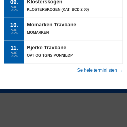
09.
Klosterskogen
AUG
KLOSTERSKOGEN (KAT. BCD 2,00)
2026
10.
Momarken Travbane
AUG
MOMARKEN
2026
11.
Bjerke Travbane
AUG
OAT OG TGNS PONNILØP
2026
Se hele terminlisten →