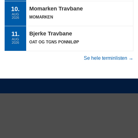
10.
Momarken Travbane
AUG
MOMARKEN
2026
11.
Bjerke Travbane
AUG
OAT OG TGNS PONNILØP
2026
Se hele terminlisten →