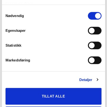
tjenestene deres.
MARIELL
ØDEGAARDENS
7
2.51,8
TOPLAND
Samtykkevalg
X-ELLENT
VEREIDE
Nødvendig
FRIDA YSTEBØ
8
INGAR BECKHAM
2.54,1
INGEBRIGTSEN
Egenskaper
JULIAN
9
KARNEOL (S)
2.41,7
HØISÆTHER
INGRID
Statistikk
10
MIRMAX (S)
2.46,2
MOGSTAD
MARI PALLIN
-
SPEEDY RUBIN
DG
MJØEN
Markedsføring
KATEGORIER
Detaljer
DNT info
TILLAT ALLE
Nyheter