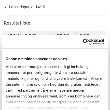
Løpstidspunkt: 14:10
Resultatliste:
PLASS
PONNI
KM.TID.
KUSK
EMMEROS
ADRIAN SCHEI
1
2.36,0
FILIPPE (S)*
FENSTAD
STENST.RALLY
AMALIE B.
2
2.43,5
Denne nettsiden anvender cookies
HARRY (S)*
MARTINSEN
Vi bruker informasjonskapsler for å gi innhold og
PONNYHAUGENS
HANNAH
3
2.36,1
SIGURD
OSMARK
annonser et personlig preg, for å levere sosiale
mediefunksjoner og for å analysere trafikken vår. Vi deler
GÅRDER`S
MAREN
4
2.23,6
CLOUDBERRY*
GRENNE
dessuten informasjon om hvordan du bruker nettstedet
vårt, med partnerne våre innen sosiale medier,
MILLA F.
5
MAX FACTOR (S)
2.38,3 G
HÅVARDSTUN
annonsering og analysearbeid, som kan kombinere den
med annen informasjon du har gjort tilgjengelig for dem,
EMMEROS
TUVA MARIE
6
2.47,2
AMULETT (S)
GROVEN
eller som de har samlet inn gjennom din bruk av